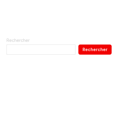
Lire la suite »
Rechercher
Rechercher
Recent Posts
Pourquoi faire réparer son téléphone au lieu d’en acheter un
nouveau ?
Les 5 pannes de smartphone les plus fréquentes — et
comment les éviter