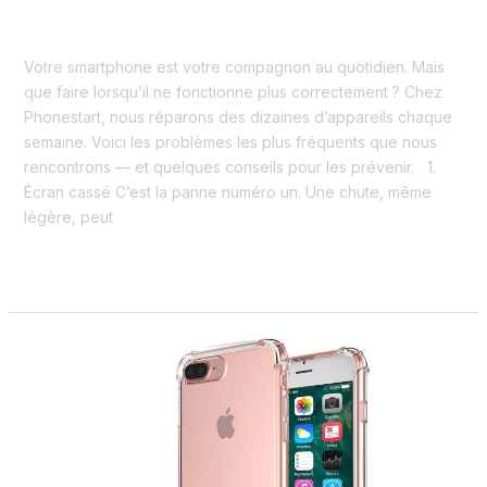
Actualités
/
admin
Votre smartphone est votre compagnon au quotidien. Mais
que faire lorsqu’il ne fonctionne plus correctement ? Chez
Phonestart, nous réparons des dizaines d’appareils chaque
semaine. Voici les problèmes les plus fréquents que nous
rencontrons — et quelques conseils pour les prévenir. 1.
Écran cassé C’est la panne numéro un. Une chute, même
légère, peut
Lire la suite »
Comment
prolonger
la
durée
de
vie