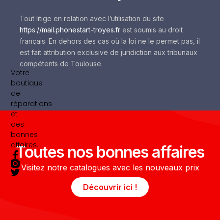
Tout litige en relation avec l’utilisation du site
https://mail.phonestart-troyes.fr
est soumis au droit
français. En dehors des cas où la loi ne le permet pas, il
est fait attribution exclusive de juridiction aux tribunaux
compétents de Toulouse.
Votre
boutique
de
réparations
et
des
bonnes
affaires.
Toutes nos bonnes affaires
F
T
a
w
Visitez notre catalogues avec les nouveaux prix
c
i
e
t
Découvrir ici !
b
t
o
e
o
r
k