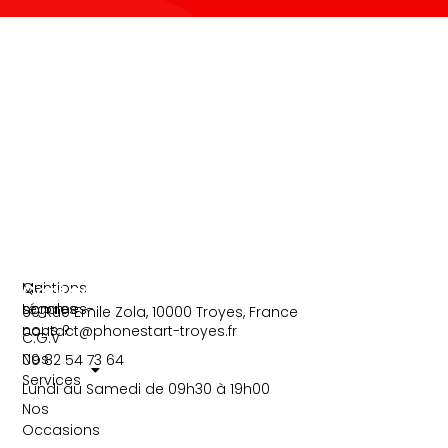
-
f
Information
Liens
Mentions
Qui
Contact
Légales
sommes-
60 Rue Emile Zola, 10000 Troyes, France
nous ?
contact@phonestart-troyes.fr
C.G.V
Nos
09 82 54 73 64
Services
Lundi au Samedi de 09h30 à 19h00
Nos
Occasions