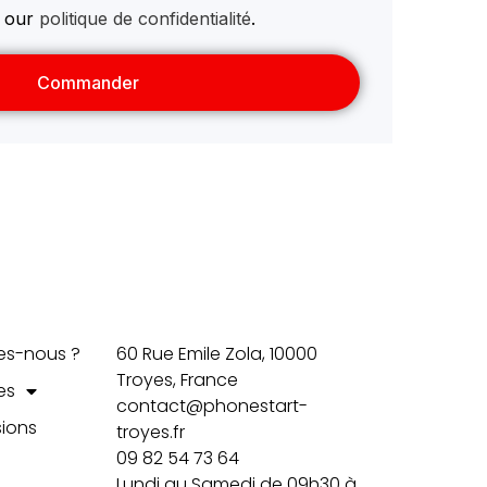
n our
politique de confidentialité
.
Commander
Contact
es-nous ?
60 Rue Emile Zola, 10000
Troyes, France
es
contact@phonestart-
ions
troyes.fr
09 82 54 73 64
Lundi au Samedi de 09h30 à