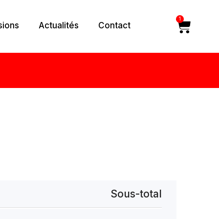
1
Car
sions
Actualités
Contact
Sous-total