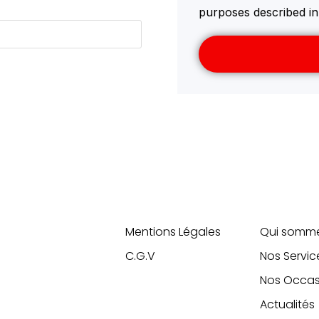
purposes described i
Information
Liens
Mentions Légales
Qui somm
C.G.V
Nos Servic
Nos Occas
Actualités