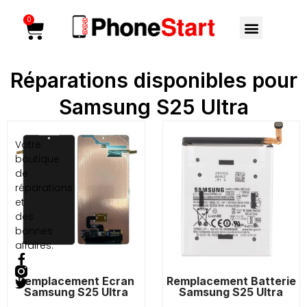
Aller
Menu
0
Cart
au
contenu
Réparations disponibles pour
Samsung S25 Ultra
Votre
boutique
de
réparations
et
des
bonnes
affaires.
F
T
a
w
Remplacement Ecran
Remplacement Batterie
c
i
Samsung S25 Ultra
Samsung S25 Ultra
e
t