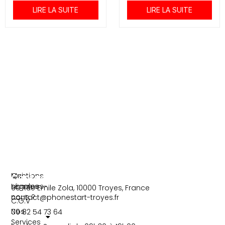
b
t
o
e
LIRE LA SUITE
LIRE LA SUITE
o
r
k
-
f
Information
Liens
Mentions
Qui
Contact
Légales
sommes-
60 Rue Emile Zola, 10000 Troyes, France
nous ?
contact@phonestart-troyes.fr
C.G.V
Nos
09 82 54 73 64
Services