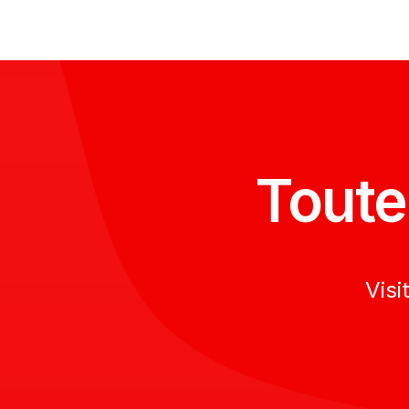
Ét
ECRAN
5
COMPLET
IPHONE
7
Toute
Visi