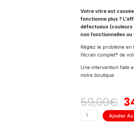
Votre vitre est cassée 
fonctionne plus ? L’af
défectueux (couleurs 
non fonctionnelles ou 
Réglez le problème en 
l’écran complet* de vot
Une intervention faite 
notre boutique
L
59,00
€
3
Pr
quantité
Ajouter Au
In
de
REMPLACEMENT