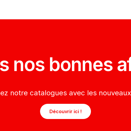
ait :
Est :
9,00€.
34,00€.
s nos bonnes af
tez notre catalogues avec les nouveaux
Découvrir ici !