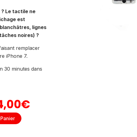
? Le tactile ne
fichage est
blanchâtres, lignes
tâches noires) ?
faisant remplacer
re iPhone 7.
en 30 minutes dans
e
Le
4,00
€
ix
Prix
 Panier
itial
Actuel