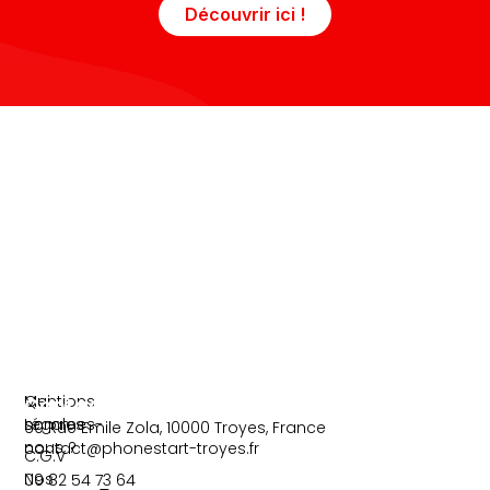
Découvrir ici !
b
t
o
e
o
r
k
-
f
Information
Liens
Mentions
Qui
Contact
Légales
sommes-
60 Rue Emile Zola, 10000 Troyes, France
nous ?
contact@phonestart-troyes.fr
C.G.V
Nos
09 82 54 73 64