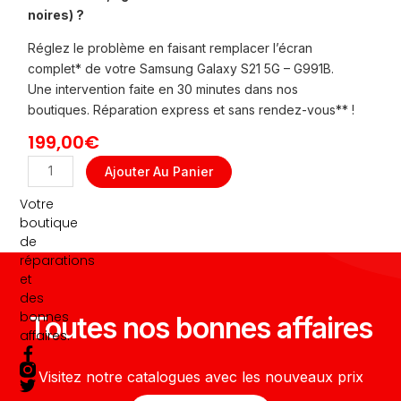
noires) ?
Réglez le problème en faisant remplacer l’écran
complet* de votre Samsung Galaxy S21 5G – G991B.
Une intervention faite en 30 minutes dans nos
boutiques. Réparation express et sans rendez-vous** !
199,00
€
quantité
Ajouter Au Panier
de
Votre
REMPLACEMENT
boutique
ECRAN
de
COMPLET
réparations
GALAXY
et
S21
des
5G
bonnes
Toutes nos bonnes affaires
-
affaires.
G991B
F
T
a
w
Visitez notre catalogues avec les nouveaux prix
c
i
e
t