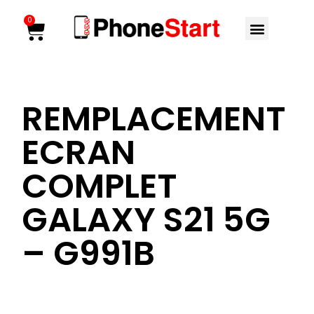
Aller
Menu
0
Cart
au
contenu
REMPLACEMENT
ECRAN
COMPLET
GALAXY S21 5G
– G991B