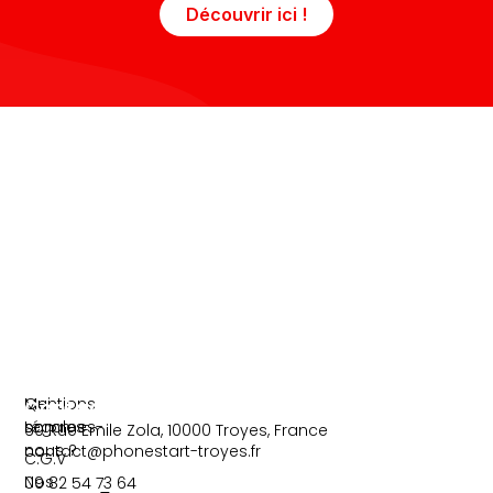
Découvrir ici !
b
t
o
e
o
r
k
-
f
Information
Liens
Mentions
Qui
Contact
Légales
sommes-
60 Rue Emile Zola, 10000 Troyes, France
nous ?
contact@phonestart-troyes.fr
C.G.V
Nos
09 82 54 73 64