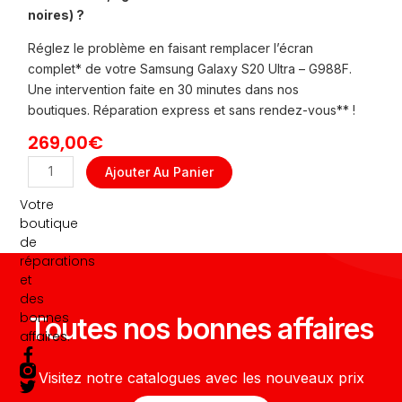
noires) ?
Réglez le problème en faisant remplacer l’écran
complet* de votre Samsung Galaxy S20 Ultra – G988F.
Une intervention faite en 30 minutes dans nos
boutiques. Réparation express et sans rendez-vous** !
269,00
€
quantité
Ajouter Au Panier
de
Votre
REMPLACEMENT
boutique
ECRAN
de
COMPLET
réparations
GALAXY
et
S20
des
ULTRA
bonnes
Toutes nos bonnes affaires
-
affaires.
G988F
F
T
a
w
Visitez notre catalogues avec les nouveaux prix
c
i
e
t