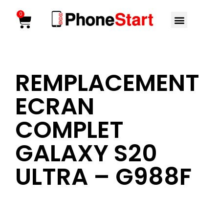
Aller
Menu
0
Cart
au
contenu
REMPLACEMENT
ECRAN
COMPLET
GALAXY S20
ULTRA – G988F