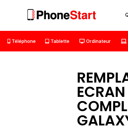
Aller
au
Q
contenu
Téléphone
Tablette
Ordinateur
REMPL
ECRAN
COMPL
GALAXY