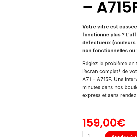
– A715
Votre vitre est cassée 
fonctionne plus ? L’af
défectueux (couleurs 
non fonctionnelles ou 
Réglez le problème en 
l’écran complet* de v
A71 – A715F. Une interv
minutes dans nos bouti
express et sans rendez
159,00
€
quantité
Ajouter Au