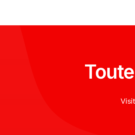
REMPLACEMENT
ECRAN
COMPLET
GALAXY
A10S
-
A107F
Toute
Visi