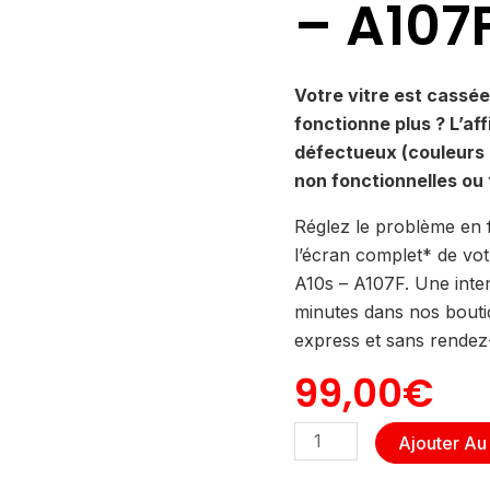
– A107
Votre vitre est cassée 
fonctionne plus ? L’af
défectueux (couleurs 
non fonctionnelles ou 
Réglez le problème en 
l’écran complet* de v
A10s – A107F. Une inter
minutes dans nos bouti
express et sans rendez
99,00
€
quantité
Ajouter Au
de