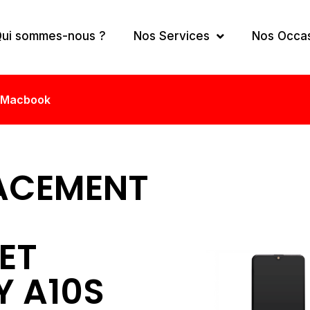
ui sommes-nous ?
Nos Services
Nos Occa
Macbook
ACEMENT
ET
Y A10S