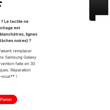
F
? Le tactile ne
fichage est
blanchâtres, lignes
tâches noires) ?
faisant remplacer
otre Samsung Galaxy
vention faite en 30
ques. Réparation
-vous** !
 Panier