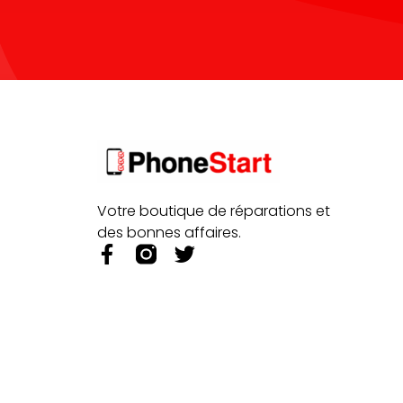
Votre boutique de réparations et
des bonnes affaires.
F
T
a
w
c
i
e
t
b
t
o
e
o
r
k