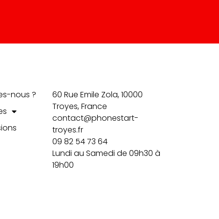
Contact
es-nous ?
60 Rue Emile Zola, 10000
Troyes, France
es
contact@phonestart-
ions
troyes.fr
09 82 54 73 64
Lundi au Samedi de 09h30 à
19h00