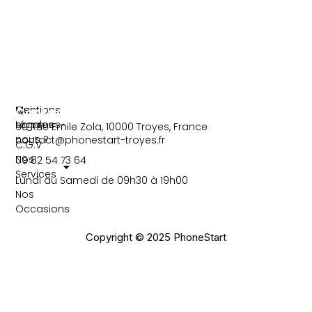
Information
Liens
Mentions
Qui
Contact
Légales
sommes-
60 Rue Emile Zola, 10000 Troyes, France
nous ?
contact@phonestart-troyes.fr
C.G.V
Nos
09 82 54 73 64
Services
Lundi au Samedi de 09h30 à 19h00
Nos
Occasions
Actualités
Copyright © 2025 PhoneStart
Contact