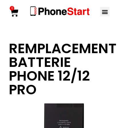
Aller
Menu
0
Cart
au
contenu
REMPLACEMENT
BATTERIE
PHONE 12/12
PRO