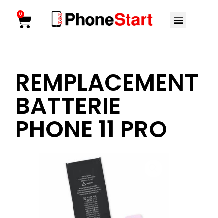
Aller
Menu
0
Cart
au
contenu
REMPLACEMENT
BATTERIE
PHONE 11 PRO