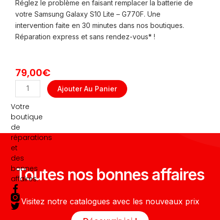
Réglez le problème en faisant remplacer la batterie de
votre Samsung Galaxy S10 Lite – G770F. Une
intervention faite en 30 minutes dans nos boutiques.
Réparation express et sans rendez-vous* !
79,00
€
quantité
Ajouter Au Panier
de
Votre
REMPLACEMENT
boutique
BATTERIE
de
GALAXY
réparations
S10
et
LITE
des
-
bonnes
Toutes nos bonnes affaires
G770F
affaires.
F
T
a
w
Visitez notre catalogues avec les nouveaux prix
c
i
e
t