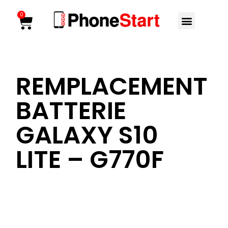
Aller
Menu
0
Cart
au
contenu
REMPLACEMENT
BATTERIE
GALAXY S10
LITE – G770F