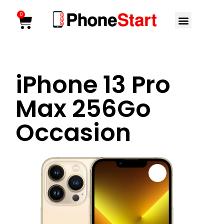
Aller
Menu
0
Cart
au
contenu
iPhone 13 Pro
Max 256Go
Occasion