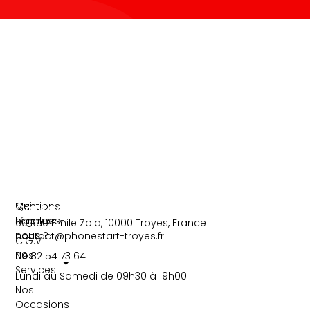
k
-
f
Information
Liens
Mentions
Qui
Contact
Légales
sommes-
60 Rue Emile Zola, 10000 Troyes, France
nous ?
contact@phonestart-troyes.fr
C.G.V
Nos
09 82 54 73 64
Services
Lundi au Samedi de 09h30 à 19h00
Nos
Occasions