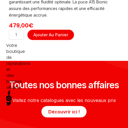
garantissant une fluidité optimale.
La puce A15 Bionic
assure des performances rapides et une efficacité
énergétique accrue.
479,00
€
quantité
Ajouter Au Panier
de
Votre
iPhone
boutique
13
de
Pro
réparations
Max
et
256Go
des
Occasion
bonnes
Toutes nos bonnes affaires
affaires.
F
T
a
w
Visitez notre catalogues avec les nouveaux prix
c
i
e
t
Découvrir ici !
b
t
o
e
o
r