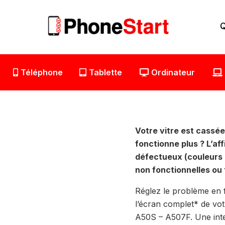
Aller
au
Q
contenu
Téléphone
Tablette
Ordinateur
Votre vitre est cassée 
fonctionne plus ? L’af
défectueux (couleurs 
non fonctionnelles ou 
Réglez le problème en 
l’écran complet* de v
A50S – A507F. Une inte