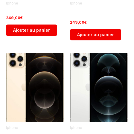
Iphone
Iphone
iPhone 12 Mini 128Go
iPhone 12 64Go Occasion
Occasion
249,00
€
249,00
€
Ajouter au panier
Ajouter au panier
Iphone
Iphone