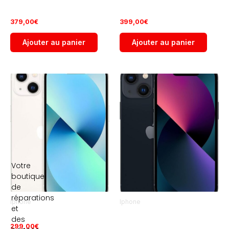
iPhone 12 Pro Max 256Go
iPhone 12 Pro Max 512Go
Occasion
Occasion
379,00
€
399,00
€
Ajouter au panier
Ajouter au panier
Votre
boutique
de
réparations
Iphone
Iphone
et
iPhone 13 Mini 128Go
iPhone 13 128Go Occasion
des
Occasion
299,00
€