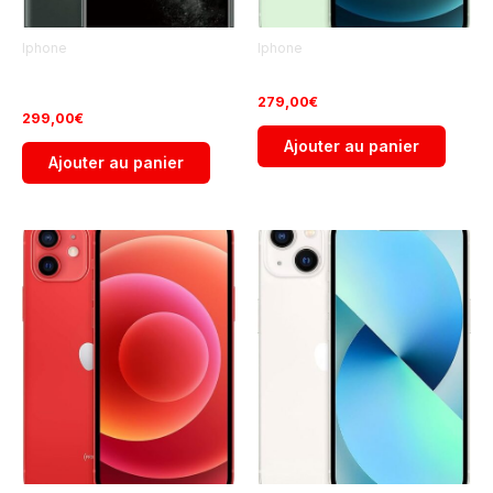
Iphone
Iphone
iPhone 11 Pro Max 256Go
iPhone 12 128Go Occasion
Occasion
279,00
€
299,00
€
Ajouter au panier
Ajouter au panier