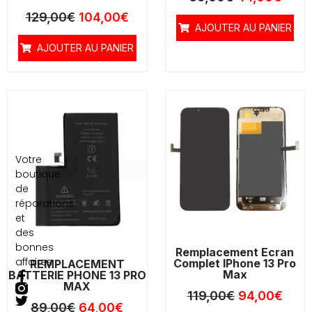
129,00
€
104,00
€
AJOUTER AU PANIER
AJOUTER AU PANIER
Le
Le
Le
Le
prix
prix
prix
prix
initial
actuel
initial
actu
était :
est :
était :
est :
89,00€.
64,00€.
119,00€.
94,0
Votre
boutique
de
réparations
et
des
bonnes
Remplacement Ecran
affaires.
Complet IPhone 13 Pro
REMPLACEMENT
F
T
Max
BATTERIE PHONE 13 PRO
MAX
a
w
119,00
€
94,00
€
c
i
89,00
€
64,00
€