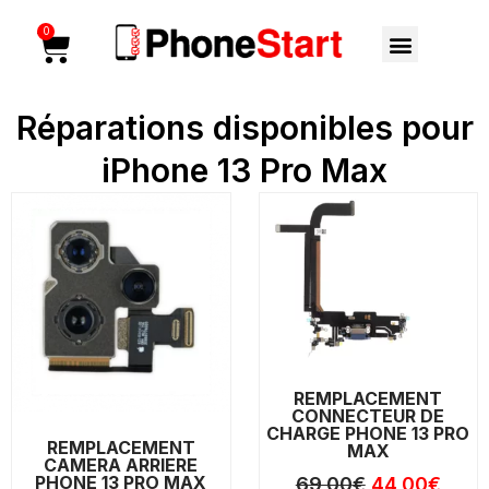
Aller
Menu
0
Cart
au
contenu
Réparations disponibles pour
iPhone 13 Pro Max
Le
Le
Le
Le
prix
prix
prix
prix
initial
actuel
initial
actu
était :
est :
était :
est :
129,00€.
104,00€.
69,00€.
44,0
REMPLACEMENT
CONNECTEUR DE
CHARGE PHONE 13 PRO
REMPLACEMENT
MAX
CAMERA ARRIERE
PHONE 13 PRO MAX
69,00
€
44,00
€