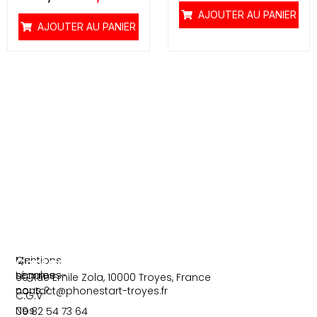
e
t
b
t
AJOUTER AU PANIER
o
e
AJOUTER AU PANIER
o
r
k
-
f
Information
Liens
Mentions
Qui
Contact
Légales
sommes-
60 Rue Emile Zola, 10000 Troyes, France
nous ?
contact@phonestart-troyes.fr
C.G.V
Nos
09 82 54 73 64